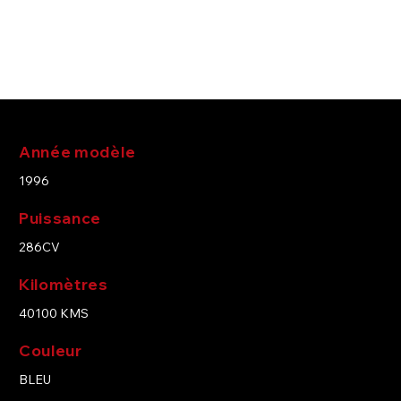
Notre atelier, nos services et nos partenaires
spécialisés vous assurent le suivi personnalisé
de votre voiture.
Année modèle
1996
Puissance
286CV
Kilomètres
40100 KMS
Couleur
BLEU