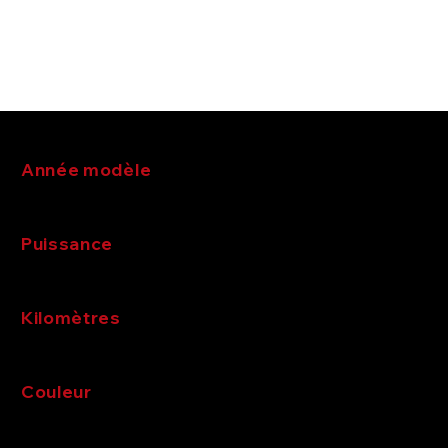
Notre atelier, nos services et nos partenaires
spécialisés vous assurent le suivi personnalisé
de votre voiture.
Année modèle
Puissance
Kilomètres
Couleur