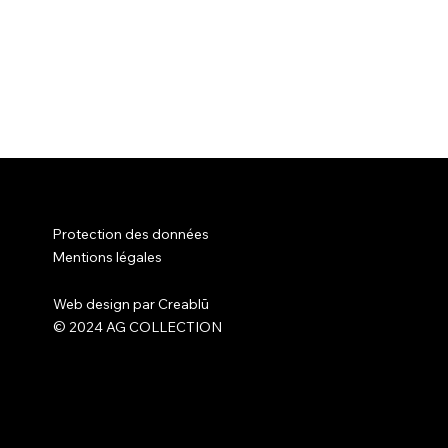
ges électriques chauffants, apple car play,
xclusif MASERATI, carnet d'entretien a jour,
nels passionnés et reconnus pour leurs
ueur et entièrement révisés. Notre atelier, nos
 voiture. Année modèle 2016 Puissance 275 CV
RATI LEVANTE diesel 275 CV, 3.0 V6, 12/2016
umatiques, fermeture électrique du coffre,
e
ures complet Prix VENDU Nous contacter Suivant
Protection des données
Mentions légales
Web design par
Creablū
© 2024 AG COLLECTION