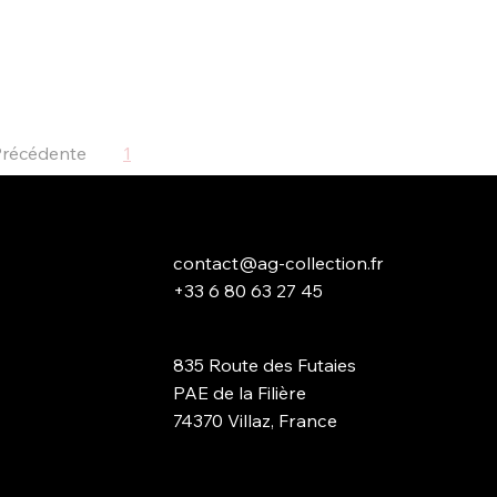
I LEVANTE diesel 275 CV, 3.0 V6, 12/2016 ,ORIGINE FRANCAISE, Siè
matiques, fermeture électrique du coffre, super équipé... Entretien e
s complet Maserati Levante Entourés d'un vaste réseau de profession
s véhicules que nous proposons sont sélectionnés avec une grande rig
partenaires spécialisés vous assurent le suivi personnalisé de votre
0 Couleur Gris Anthracite Intérieur Cartier Descriptif Superbe MASE
ISE, Sièges électriques chauffants, apple car play, suspensions pne
Précédente
1
2
3
4
5
...
8
Suivant
Entretien exclusif MASERATI, carnet d'entretien a jour, dossier fact
contact@ag-collection.fr
+33 6 80 63 27 45
835 Route des Futaies
PAE de la Filière
74370 Villaz, France