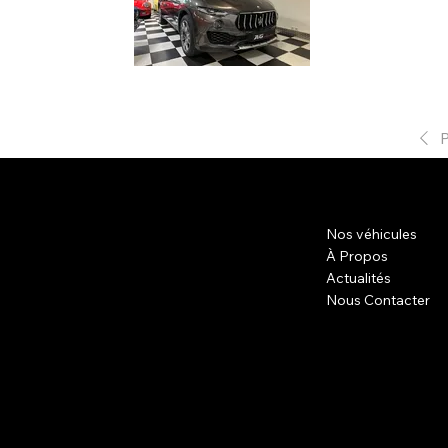
Superbe MASERAT
suspensions pneu
dossier facture
compétences, le
services et nos 
Kilomètres 5820
,ORIGINE FRANCA
super équipé... 
Précédent
Nos véhicules
À Propos
Actualités
Nous Contacter